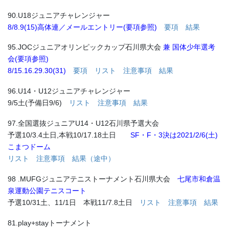
90.U18ジュニアチャレンジャー
8/8.9(15)
高体連／メールエントリー(要項参照)
要項
結果
95.JOCジュニアオリンピックカップ石川県大会
兼 国体少年選考
会(要項参照)
8/15.16.29.30(31)
要項
リスト
注意事項
結果
96.U14・U12ジュニアチャレンジャー
9/5土(予備日9/6)
リスト
注意事項
結果
97.全国選抜ジュニアU14・U12石川県予選大会
予選10/3.4土日,本戦10/17.18土日
SF・F・3決は2021/2/6(土)
こまつドーム
リスト
注意事項
結果（途中）
98 .MUFGジュニアテニストーナメント石川県大会
七尾市和倉温
泉運動公園テニスコート
予選10/31土、11/1日 本戦11/7.8土日
リスト
注意事項
結果
81.play+stayトーナメント