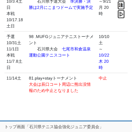
10/3.4土
石川県予選大会
準決勝・決
～9/21
日
勝は2月にこまつドームで実施予定
月 20
本戦
時
10/17.18
土日
予選
98 .MUFGジュニアテニストーナメ
10/10
10/31土
ント
土
11/1日
石川県大会
七尾市和倉温泉
～
本戦
運動公園テニスコート
10/22
11/7.8土
木 20
日
時
11/14土
81.play+stayトーナメント
中止
大会は辰口コート周辺に熊出没情
報のため中止となりました
トップ画面「石川県テニス協会強化ジュニア委員会」