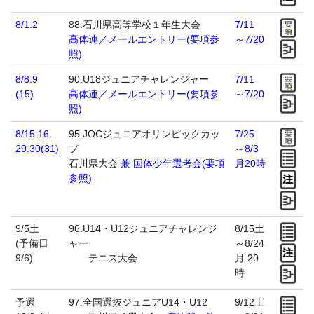
8/1.2
88.石川県高等学校１年生大会
7/11
高体連／メールエントリー(要項参
～7/20
照)
8/8.9
90.U18ジュニアチャレンジャー
7/11
(15)
高体連／メールエントリー(要項参
～7/20
照)
8/15.16.
95.JOCジュニアオリンピックカッ
7/25
29.30(31)
プ
～8/3
石川県大会
兼 国体少年選考会(要項
月20時
参照)
9/5土
96.U14・U12ジュニアチャレンジ
8/15土
(予備日
ャー
～8/24
9/6)
テニス大会
月 20
時
予選
97.全国選抜ジュニアU14・U12
9/12土