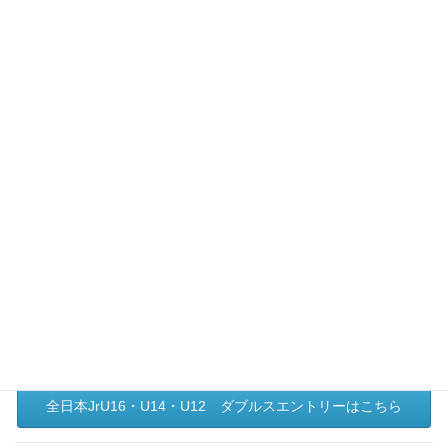
小学生テニス選手権 エントリーはこちら
◆U16ジュニアチャレンジャー 3/28(土)29(日)
エントリー期間： 3/7(土)～3/16(月)20:00
U16チャレンジャー エントリーはこちら
◆全日本ジュニア石川県大会U16・U14・U12
予選4/4(土)予備日4/5(日) 本戦4/29,5/2,3,4,5 予備日5/6
エントリー期間： 3/14(土)～3/23(月)20:00
全日本JrU16・U14・U12 シングルスエントリーはこち
ら
全日本JrU16・U14・U12 ダブルスエントリーはこちら